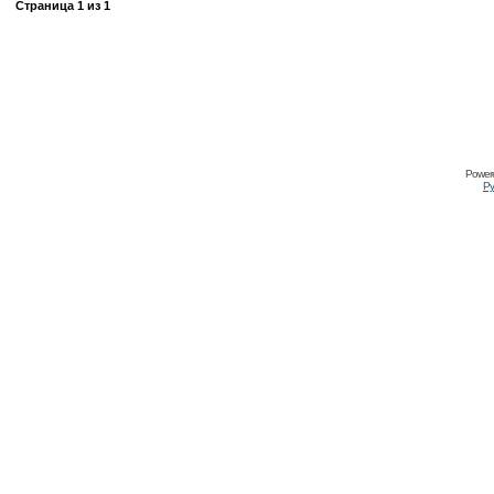
Страница
1
из
1
Power
Ру