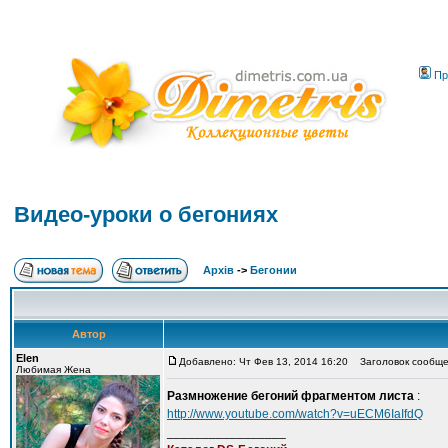
Пр
Видео-уроки о бегониях
Архів
->
Бегонии
Автор
Elen
Добавлено: Чт Фев 13, 2014 16:20
Заголовок сообщен
Любимая Жена
Размножение бегоний фрагментом листа
:
http://www.youtube.com/watch?v=uECM6IaIfdQ
_________________