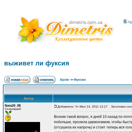
Пр
выживет ли фуксия
Архів
->
Фуксии
Автор
Nata20_08
Добавлено: Чт Июл 14, 2011 13:17
Заголовок сооб
Созревший
Возник такой вопрос, я дней 10 назад по поч
побольше, пролила циркончиком, чтобы быстр
(отсушила их напрочь) и стоит теперь вся го