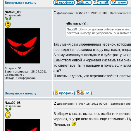
Вернуться к началу
Nata20_08
Добавлено: Пт Июл 15, 2011 08:39
Заголовок соо
Созревший
elfs писал(а):
Nata20_08---- он должен отбить новые лис
пакетом никогда не укореняем-она любит в
Так у меня сам укорененный черенок, который 
пропадет) и поставила в воду под пакет, вчер
А саму мамашку я посадали в субстрат-униве
Сам ствол живой и корневая система там очень
то сгниет все. Тычу пальцем в почву, если вл
Возраст: 51
это?
Зарегистрирован: 28.04.2011
Сообщения: 9
Я очень надеюсь, что черенок отобъет листья,
Откуда: Симферополь
Вернуться к началу
Nata20_08
Добавлено: Пн Июл 18, 2011 09:08
Заголовок соо
Созревший
В общем спасать оказалось особо то и нечего
черенок, внутри него жизнь еще теплилась. Ну
Печально.