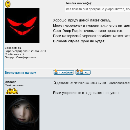
himtek писал(а):
без пакета они прекрасно укореняются, пр
Хорошо, приду домой пакет сниму.
Может череночек и укоренится, я его в янтарк
Сорт Deep Purple, очень он мне нравится.
Если материский черенок погибнет, может хот
В любом случае, хуже не будет.
Возраст: 51
Зарегистрирован: 28.04.2011
Сообщения: 9
Откуда: Симферополь
Вернуться к началу
janeaer
Добавлено: Чт Июл 14, 2011 17:20
Заголовок соо
Свой человек
Если укореняете в воде пакет не нужен.