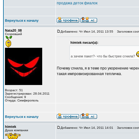
продажа деток фиалок
Вернуться к началу
Nata20_08
Добавлено: Чт Июл 14, 2011 13:55
Заголовок соо
Созревший
himtek писал(а):
а зачем пакет?- что бы быстрее сгнила?
Почему сгнила, я в теме про укоренение чере
такая импровизированная тепличка.
Возраст: 51
Зарегистрирован: 28.04.2011
Сообщения: 9
Откуда: Симферополь
Вернуться к началу
himtek
Добавлено: Чт Июл 14, 2011 14:01
Заголовок соо
Душа компании