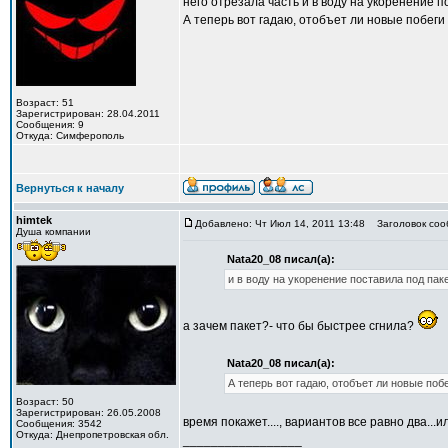
него отрезала часть и в воду на укоренение п
А теперь вот гадаю, отобъет ли новые побеги
Возраст: 51
Зарегистрирован: 28.04.2011
Сообщения: 9
Откуда: Симферополь
Вернуться к началу
himtek
Добавлено: Чт Июл 14, 2011 13:48
Заголовок соо
Душа компании
Nata20_08 писал(а):
и в воду на укоренение поставила под паке
а зачем пакет?- что бы быстрее сгнила?
Nata20_08 писал(а):
А теперь вот гадаю, отобъет ли новые поб
Возраст: 50
Зарегистрирован: 26.05.2008
время покажет...., вариантов все равно два...
Сообщения: 3542
Откуда: Днепропетровская обл.
_________________