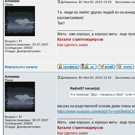
Алхимик
Добавлено: Вт Ноя 03, 2015 13:29
Заголовок со
Паша
Т.е. люди не любят других людей из-за конку
рассматриваю)
Так?
_________________
Жить - уже хорошо, а хорошо жить - еще луч
Каталог стрептокарпусов
Возраст: 57
Зарегистрирован: 30.07.2007
Как сделать заказ
Сообщения: 25600
Откуда: Днепропетровск
Вернуться к началу
Алхимик
Добавлено: Вт Ноя 03, 2015 13:32
Заголовок со
Паша
Radist57 писал(а):
А в природе "Друг, товарищ и брат" (уже 
как раз на родственной основе даже очень к
https://www.youtube.com/watch?v=vmGfw6aC
_________________
Возраст: 57
Зарегистрирован: 30.07.2007
Жить - уже хорошо, а хорошо жить - еще луч
Сообщения: 25600
Откуда: Днепропетровск
Каталог стрептокарпусов
Как сделать заказ