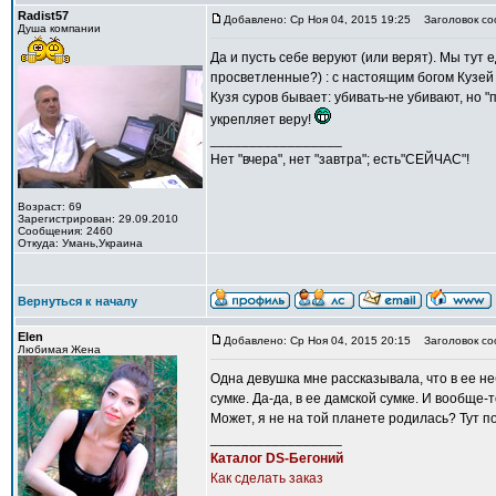
Radist57
Добавлено: Ср Ноя 04, 2015 19:25
Заголовок со
Душа компании
Да и пусть себе веруют (или верят). Мы тут
просветленные?) : с настоящим богом Кузей
Кузя суров бывает: убивать-не убивают, но "
укрепляет веру!
_________________
Нет "вчера", нет "завтра"; есть"СЕЙЧАС"!
Возраст: 69
Зарегистрирован: 29.09.2010
Сообщения: 2460
Откуда: Умань,Украина
Вернуться к началу
Elen
Добавлено: Ср Ноя 04, 2015 20:15
Заголовок со
Любимая Жена
Одна девушка мне рассказывала, что в ее н
сумке. Да-да, в ее дамской сумке. И вообще-
Может, я не на той планете родилась? Тут по
_________________
Каталог DS-Бегоний
Как сделать заказ