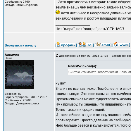
Сообщения: 2460
...Зато противоречит истории: такого общес
Откуда: Умань,Украина
земле знаешь чем неизменно заканчивались 
Хотя нет: было и бескровное движение хи
вензаболеваний и ростом площадей плантац
_________________
Нет "вчера", нет "завтра"; есть"СЕЙЧАС"!
Вернуться к началу
Алхимик
Добавлено: Вт Ноя 03, 2015 17:28
Заголовок со
Паша
Radist57 писал(а):
Считаю что может. Теоретически. Законам
ну вот.
Значит не все так плохо. Тем более, что в 
взаимовыгоде. Это еще называется симбиоз
Возраст: 57
Зарегистрирован: 30.07.2007
Причем симбиоз может существовать казал
Сообщения: 25600
Откуда: Днепропетровск
Ну к примеру, ты знаешь, что лишайники - э
Точно также и и среди людей.
И такие общества, где в основу заложен сиб
противоречит. Просто деление на свой-чужой
Чего больше сеется и культивируется, того 
_________________