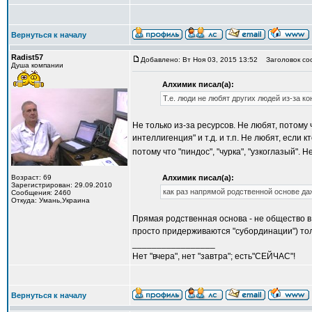
Вернуться к началу
Radist57
Добавлено: Вт Ноя 03, 2015 13:52
Заголовок со
Душа компании
Алхимик писал(а):
Т.е. люди не любят других людей из-за ко
Не только из-за ресурсов. Не любят, потому чт
интеллигенция" и т.д. и т.п. Не любят, если 
потому что "пиндос", "чурка", "узкоглазый". 
Возраст: 69
Алхимик писал(а):
Зарегистрирован: 29.09.2010
как раз напрямой родственной основе да
Сообщения: 2460
Откуда: Умань,Украина
Прямая родственная основа - не общество в ц
просто придерживаются "субординации") тол
_________________
Нет "вчера", нет "завтра"; есть"СЕЙЧАС"!
Вернуться к началу