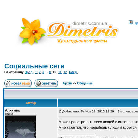
Пр
Социальные сети
На страницу
Пред.
1
,
2
,
3
...
9
,
10
,
11
,
12
След.
Архів
->
Общение
Автор
Алхимик
Добавлено: Вт Ноя 03, 2015 12:29
Заголовок со
Паша
Может расстрелять всех людей с интеллект
Мне кажется, что нелюбовь к людям кроется 
_________________