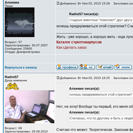
Алхимик
Добавлено: Вт Ноя 03, 2015 15:28
Заголовок со
Паша
Radist57 писал(а):
стадные животные "помогают" друг другу
хочешь придерживаться этой стратегии? Счи
_________________
Жить - уже хорошо, а хорошо жить - еще луч
Каталог стрептокарпусов
Возраст: 57
Зарегистрирован: 30.07.2007
Как сделать заказ
Сообщения: 25600
Откуда: Днепропетровск
Вернуться к началу
Radist57
Добавлено: Вт Ноя 03, 2015 16:25
Заголовок со
Душа компании
Алхимик писал(а):
хочешь придерживаться этой стратегии?
Нет, не хочу! Вообще ты первый, кто меня об
Алхимик писал(а):
Считаешь, что по другому и быть у люде
Возраст: 69
Считаю что может. Теоретически. Законам фи
Зарегистрирован: 29.09.2010