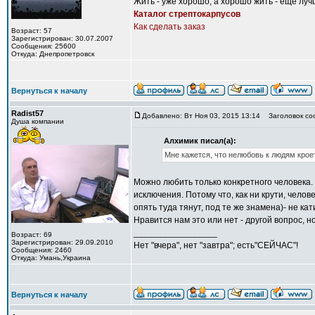
Жить - уже хорошо, а хорошо жить - еще луч
Каталог стрептокарпусов
Как сделать заказ
Возраст: 57
Зарегистрирован: 30.07.2007
Сообщения: 25600
Откуда: Днепропетровск
Вернуться к началу
Radist57
Добавлено: Вт Ноя 03, 2015 13:14
Заголовок со
Душа компании
Алхимик писал(а):
Мне кажется, что нелюбовь к людям крое
Можно любить только конкретного человека. 
исключения. Потому что, как ни крути, челов
опять туда тянут, под те же знамена)- не кат
Нравится нам это или нет - другой вопрос, но
_________________
Возраст: 69
Зарегистрирован: 29.09.2010
Нет "вчера", нет "завтра"; есть"СЕЙЧАС"!
Сообщения: 2460
Откуда: Умань,Украина
Вернуться к началу