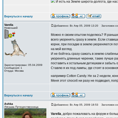
И есть на Земле широта-долгота, где нас 
Вернуться к началу
Varella
Добавлено: Вс Апр 05, 2009 13:20
Заголовок со
Новенький
Можно я своим опытом поделюсь? Я раньше 
всего укоренять сразу в земле. Если ставишь
корни, при посадке в землю укореняются пот
на мой взгляд.
И не бойтесь сразу сажать в землю слабеньк
укоренять длинные черенки, такие лучше раз
поставить к остальным детишкам и забыть о
Зарегистрирован: 05.04.2009
Ставлю я их под лампы, где стоят в основн
Сообщения: 1
Откуда: Москва
например Cotton Candy. Не за 2 недели, кон
Меня этот способ ни разу не подводил, поп
Вернуться к началу
Ashka
Добавлено: Вс Апр 05, 2009 18:53
Заголовок со
Лягушка Путешественница
Varella
, добро пожаловать на форум и больш