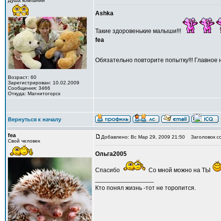
Душа компании
Ashka
Такие здоровенькие малыши!!!
fea
Обязательно повторите попытку!!! Главное н
Возраст: 60
Зарегистрирован: 10.02.2009
Сообщения: 3466
Откуда: Магнитогорск
Вернуться к началу
fea
Добавлено: Вс Мар 29, 2009 21:50
Заголовок с
Свой человек
Ольга2005
Спасибо
Со мной можно на ТЫ
_________________
Кто понял жизнь -тот не торопится.