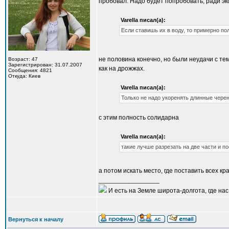
пробовал. Надо будет попробовать, ради э
Varella писал(а):
Если ставишь их в воду, то примерно по
не половина конечно, но были неудачи с те
Возраст: 47
Зарегистрирован: 31.07.2007
как на дрожжах.
Сообщения: 4821
Откуда: Киев
Varella писал(а):
Только не надо укоренять длинные чере
с этим полность солидарна
Varella писал(а):
такие лучше разрезать на две части и по
а потом искать место, где поставить всех кр
_________________
И есть на Земле широта-долгота, где нас 
Вернуться к началу