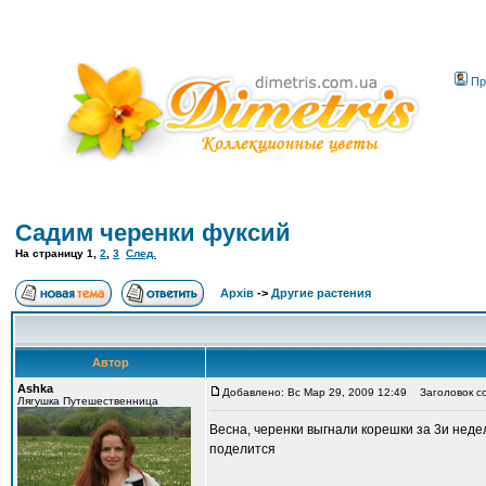
Пр
Садим черенки фуксий
На страницу
1
,
2
,
3
След.
Архів
->
Другие растения
Автор
Ashka
Добавлено: Вс Мар 29, 2009 12:49
Заголовок со
Лягушка Путешественница
Весна, черенки выгнали корешки за 3и недел
поделится