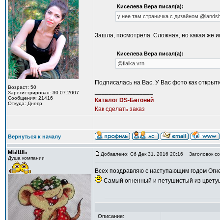
Киселева Вера писал(а):
у нее там страничка с дизайном @landsh
Зашла, посмотрела. Сложная, но какая же и
Киселева Вера писал(а):
@fialka.vrn
Подписалась на Вас. У Вас фото как открыт
Возраст: 50
_________________
Зарегистрирован: 30.07.2007
Сообщения: 21416
Каталог DS-Бегоний
Откуда: Днепр
Как сделать заказ
Вернуться к началу
МЫШЬ
Добавлено: Сб Дек 31, 2016 20:16
Заголовок со
Душа компании
Всех поздравляю с наступающим годом Огне
Самый огненный и петушистый из цветущ
Описание: