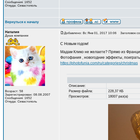
Сообщения: 1652
Откуда: Севастополь
Вернуться к началу
Наталия
Добавлено: Вс Янв 01, 2017 10:06
Заголовок со
Душа компании
С Новым годом!
Мадам Клико не желаете? Прямо из Франци
Фотофания , новогодние эффекты, поиграт
https://photofunia.com/ru/categories/christmas
Описание:
Размер файла:
228,37 КБ
Возраст: 58
Зарегистрирован: 08.08.2007
Просмотров:
18007 раз(а)
Сообщения: 1652
Откуда: Севастополь