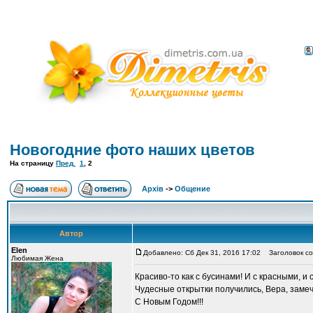
Новогодние фото наших цветов
На страницу
Пред.
1
,
2
Архів
->
Общение
Автор
Elen
Добавлено: Сб Дек 31, 2016 17:02
Заголовок со
Любимая Жена
Красиво-то как с бусинами! И с красными, и 
Чудесные открытки получились, Вера, заме
С Новым Годом!!!