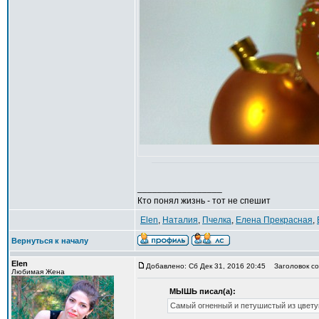
_________________
Кто понял жизнь - тот не спешит
Elen
,
Наталия
,
Пчелка
,
Елена Прекрасная
,
Вернуться к началу
Elen
Добавлено: Сб Дек 31, 2016 20:45
Заголовок со
Любимая Жена
МЫШЬ писал(а):
Самый огненный и петушистый из цветущ