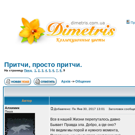
Пр
Притчи, просто притчи.
На страницу
Пред.
1
,
2
,
3
,
4
,
5
,
6
,
7
,
8
,
9
Архів
->
Общение
Автор
Алхимик
Добавлено: Пн Янв 30, 2017 13:01
Заголовок сообще
Паша
Все в нашей Жизни перепуталось давно
Бывает Правда зла. Добро, а где оно?
Не видим мы порой и нужного момента,