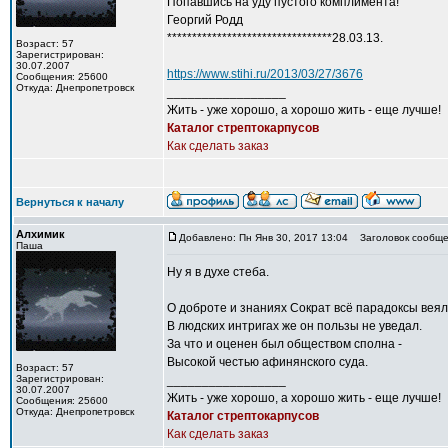
Попавшись на уду пустого комплимента!
Георгий Родд
*********************************28.03.13.
Возраст: 57
Зарегистрирован:
30.07.2007
https://www.stihi.ru/2013/03/27/3676
Сообщения: 25600
Откуда: Днепропетровск
_________________
Жить - уже хорошо, а хорошо жить - еще лучше!
Каталог стрептокарпусов
Как сделать заказ
Вернуться к началу
Алхимик
Добавлено: Пн Янв 30, 2017 13:04
Заголовок сообще
Паша
Ну я в духе стеба.
О доброте и знаниях Сократ всё парадоксы веял
В людских интригах же он пользы не уведал.
За что и оценен был обществом сполна -
Высокой честью афинянского суда.
Возраст: 57
Зарегистрирован:
_________________
30.07.2007
Жить - уже хорошо, а хорошо жить - еще лучше!
Сообщения: 25600
Откуда: Днепропетровск
Каталог стрептокарпусов
Как сделать заказ