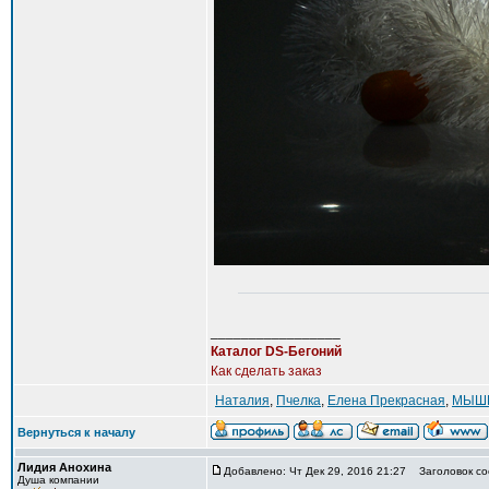
_________________
Каталог DS-Бегоний
Как сделать заказ
Наталия
,
Пчелка
,
Елена Прекрасная
,
МЫШ
Вернуться к началу
Лидия Анохина
Добавлено: Чт Дек 29, 2016 21:27
Заголовок со
Душа компании