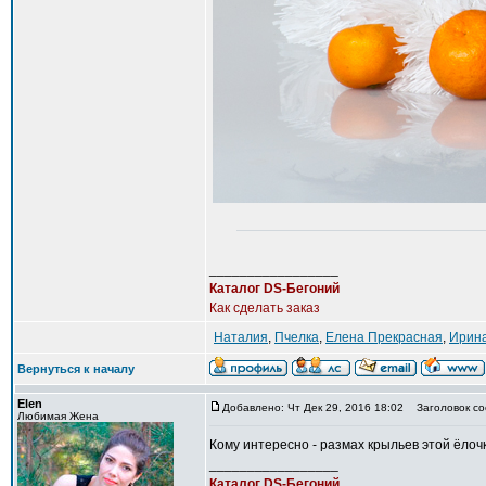
_________________
Каталог DS-Бегоний
Как сделать заказ
Наталия
,
Пчелка
,
Елена Прекрасная
,
Ирина
Вернуться к началу
Elen
Добавлено: Чт Дек 29, 2016 18:02
Заголовок со
Любимая Жена
Кому интересно - размах крыльев этой ёлочки
_________________
Каталог DS-Бегоний