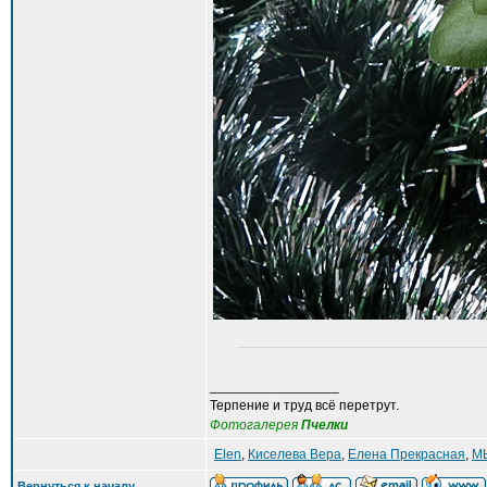
_________________
Терпение и труд всё перетрут.
Фотогалерея
Пчелки
Elen
,
Киселева Вера
,
Елена Прекрасная
,
М
Вернуться к началу