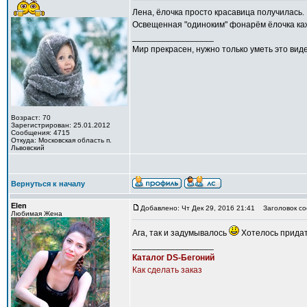
Лена, ёлочка просто красавица получилась.
Освещенная "одиноким" фонарём ёлочка каж
_________________
Мир прекрасен, нужно только уметь это виде
Возраст: 70
Зарегистрирован: 25.01.2012
Сообщения: 4715
Откуда: Московская область п.
Львовский
Вернуться к началу
Elen
Добавлено: Чт Дек 29, 2016 21:41
Заголовок со
Любимая Жена
Ага, так и задумывалось
Хотелось придат
_________________
Каталог DS-Бегоний
Как сделать заказ