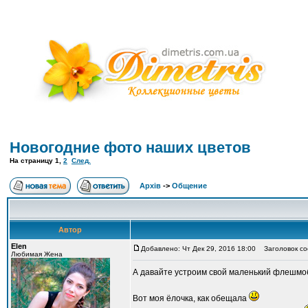
Новогодние фото наших цветов
На страницу
1
,
2
След.
Архів
->
Общение
Автор
Elen
Добавлено: Чт Дек 29, 2016 18:00
Заголовок со
Любимая Жена
А давайте устроим свой маленький флешмоб
Вот моя ёлочка, как обещала