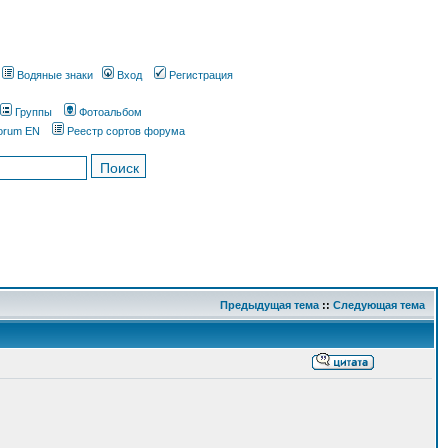
Водяные знаки
Вход
Регистрация
Группы
Фотоальбом
orum EN
Реестр сортов форума
Предыдущая тема
::
Следующая тема