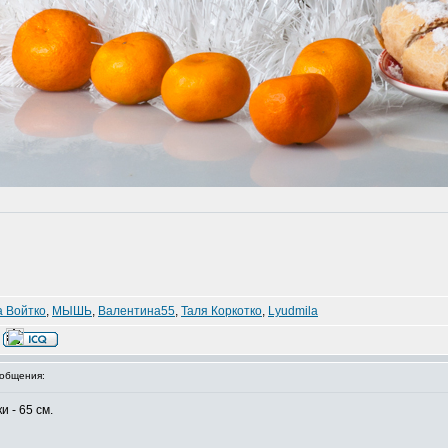
 Войтко
,
МЫШЬ
,
Валентина55
,
Таля Коркотко
,
Lyudmila
общения:
 - 65 см.