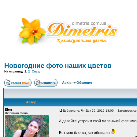
Новогодние фото наших цветов
На страницу
1
,
2
След.
Архів
->
Общение
Автор
Elen
Добавлено: Чт Дек 29, 2016 18:00
Заголовок со
Любимая Жена
А давайте устроим свой маленький флешмоб
Вот моя ёлочка, как обещала