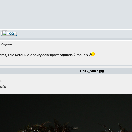
общения:
овогоднюю бегонию-ёлочку освещает одинокий фонарь
DSC_5087.jpg
КБ
аз(а)