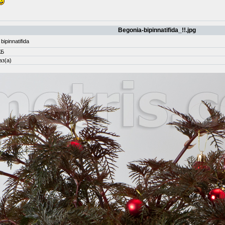
Begonia-bipinnatifida_!!.jpg
bipinnatifida
КБ
аз(а)