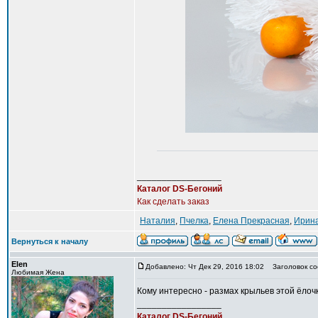
_________________
Каталог DS-Бегоний
Как сделать заказ
Наталия
,
Пчелка
,
Елена Прекрасная
,
Ирина
Вернуться к началу
Elen
Добавлено: Чт Дек 29, 2016 18:02
Заголовок со
Любимая Жена
Кому интересно - размах крыльев этой ёлочки
_________________
Каталог DS-Бегоний