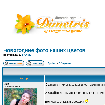
Новогодние фото наших цветов
На страницу
1
,
2
След.
Архів
->
Общение
Автор
Elen
Добавлено: Чт Дек 29, 2016 18:00
Заголовок со
Любимая Жена
А давайте устроим свой маленький флешмоб
Вот моя ёлочка, как обещала