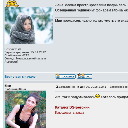
Лена, ёлочка просто красавица получилась.
Освещенная "одиноким" фонарём ёлочка каж
_________________
Мир прекрасен, нужно только уметь это виде
Возраст: 70
Зарегистрирован: 25.01.2012
Сообщения: 4715
Откуда: Московская область п.
Львовский
Вернуться к началу
Elen
Добавлено: Чт Дек 29, 2016 21:41
Заголовок со
Любимая Жена
Ага, так и задумывалось
Хотелось придат
_________________
Каталог DS-Бегоний
Как сделать заказ