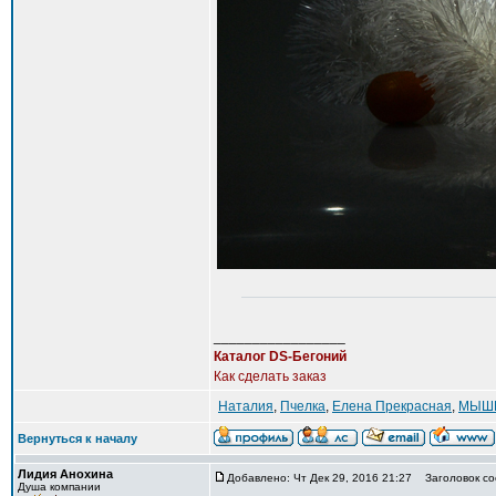
_________________
Каталог DS-Бегоний
Как сделать заказ
Наталия
,
Пчелка
,
Елена Прекрасная
,
МЫШ
Вернуться к началу
Лидия Анохина
Добавлено: Чт Дек 29, 2016 21:27
Заголовок со
Душа компании