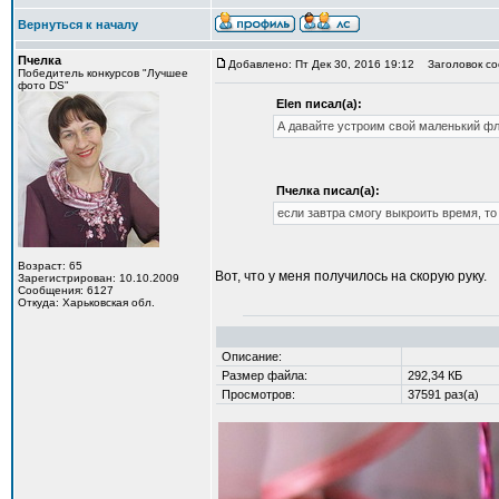
Вернуться к началу
Пчелка
Добавлено: Пт Дек 30, 2016 19:12
Заголовок со
Победитель конкурсов "Лучшее
фото DS"
Elen писал(а):
А давайте устроим свой маленький фл
Пчелка писал(а):
если завтра смогу выкроить время, то
Возраст: 65
Вот, что у меня получилось на скорую руку.
Зарегистрирован: 10.10.2009
Сообщения: 6127
Откуда: Харьковская обл.
Описание:
Размер файла:
292,34 КБ
Просмотров:
37591 раз(а)