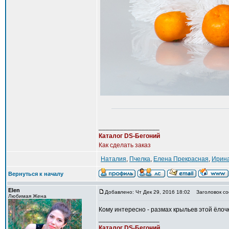
_________________
Каталог DS-Бегоний
Как сделать заказ
Наталия
,
Пчелка
,
Елена Прекрасная
,
Ирина
Вернуться к началу
Elen
Добавлено: Чт Дек 29, 2016 18:02
Заголовок со
Любимая Жена
Кому интересно - размах крыльев этой ёлочки
_________________
Каталог DS-Бегоний