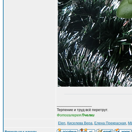
_________________
Терпение и труд всё перетрут.
Фотогалерея
Пчелки
Elen
,
Киселева Вера
,
Елена Прекрасная
,
М
Вернуться к началу