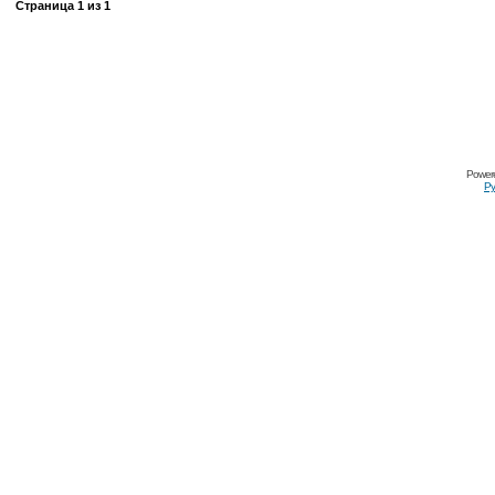
Страница
1
из
1
Power
Ру