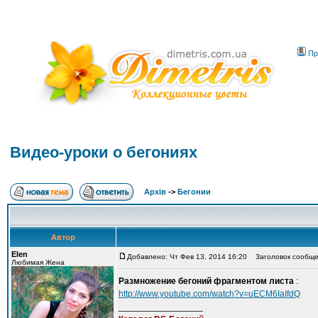
Пр
Видео-уроки о бегониях
Архів
->
Бегонии
Автор
Elen
Добавлено: Чт Фев 13, 2014 16:20
Заголовок сообщен
Любимая Жена
Размножение бегоний фрагментом листа
:
http://www.youtube.com/watch?v=uECM6IaIfdQ
_________________