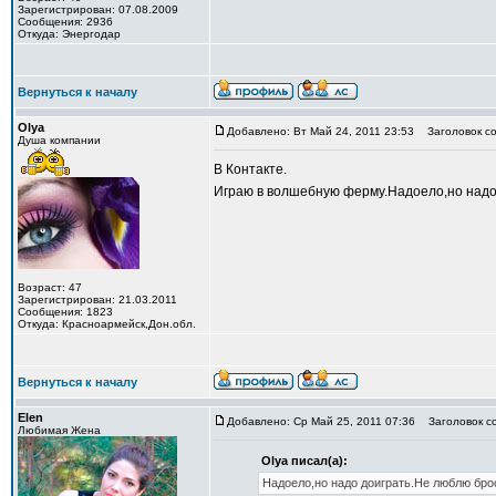
Зарегистрирован: 07.08.2009
Сообщения: 2936
Откуда: Энергодар
Вернуться к началу
Olya
Добавлено: Вт Май 24, 2011 23:53
Заголовок со
Душа компании
В Контакте.
Играю в волшебную ферму.Надоело,но надо
Возраст: 47
Зарегистрирован: 21.03.2011
Сообщения: 1823
Откуда: Красноармейск,Дон.обл.
Вернуться к началу
Elen
Добавлено: Ср Май 25, 2011 07:36
Заголовок с
Любимая Жена
Olya писал(а):
Надоело,но надо доиграть.Не люблю бро