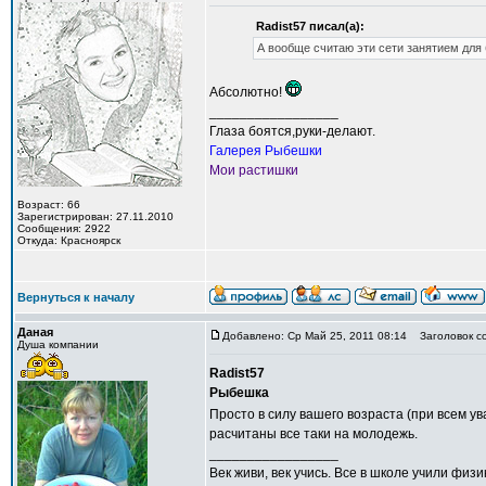
Radist57 писал(а):
А вообще считаю эти сети занятием для 
Абсолютно!
_________________
Глаза боятся,руки-делают.
Галерея Рыбешки
Мои растишки
Возраст: 66
Зарегистрирован: 27.11.2010
Сообщения: 2922
Откуда: Красноярск
Вернуться к началу
Даная
Добавлено: Ср Май 25, 2011 08:14
Заголовок с
Душа компании
Radist57
Рыбешка
Просто в силу вашего возраста (при всем у
расчитаны все таки на молодежь.
_________________
Век живи, век учись. Все в школе учили фи