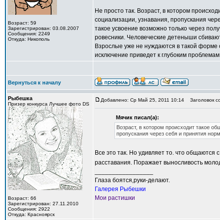
Не просто так. Возраст, в котором происхо
социализации, узнавания, пропускания чере
Возраст: 59
такое усвоение возможно только через по
Зарегистрирован: 03.08.2007
Сообщения: 2249
ровесники. Человеческие детеныши сбиваютс
Откуда: Никополь
Взрослые уже не нуждаются в такой форме о
исключение приведет к глубоким проблемам 
Вернуться к началу
Рыбешка
Добавлено: Ср Май 25, 2011 10:14
Заголовок с
Призер конкурса Лучшее фото DS
Мячик писал(а):
Возраст, в котором происходит такое о
пропускания через себя и принятия нор
Все это так. Но удивляет то. что общаются 
расставания. Поражает выносливость моло
_________________
Глаза боятся,руки-делают.
Галерея Рыбешки
Мои растишки
Возраст: 66
Зарегистрирован: 27.11.2010
Сообщения: 2922
Откуда: Красноярск