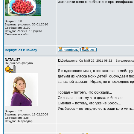
источники волн колеблятся в противофазах.
Возраст: 58
Зарегистрирован: 30.01.2010
Сообщения: 2109
Откуда: Россия, г. Ярцево,
Смоленская обл.
Вернуться к началу
NATALI27
Добавлено: Ср Май 25, 2011 08:22
Заголовок с
Ни дня без форума
Я в одноклассниках, в контакте и на мейл р
детьми из класса моих детей, обсуждаем по
запасной вариант. Играю, но в последнее вр
_________________
Гордая – потому, что обижали...
Сильная – потому, что делали больно...
Смелая – потому, что уже не боюсь...
Улыбаюсь – потому,что есть ради кого жить..
Возраст: 52
Зарегистрирован: 19.02.2009
Сообщения: 435
Откуда: Энергодар