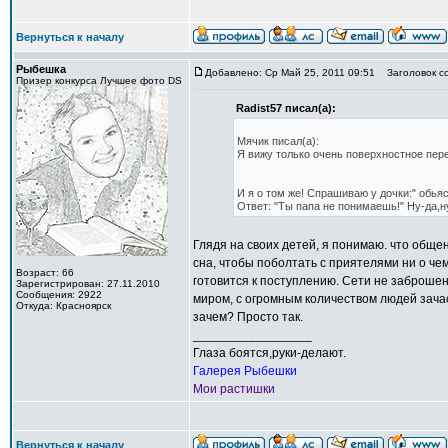
Вернуться к началу
Рыбешка
Добавлено: Ср Май 25, 2011 09:51
Заголовок с
Призер конкурса Лучшее фото DS
Radist57 писал(а):
Мячик писал(а):
Я вижу только очень поверхностное пер
И я о том же! Спрашиваю у дочки:" обья
Ответ: "Ты папа не понимаешь!" Ну-да,н
Глядя на своих детей, я понимаю. что общ
сна, чтобы поболтать с приятелями ни о чем
Возраст: 66
готовится к поступлению. Сети не заброшен
Зарегистрирован: 27.11.2010
Сообщения: 2922
миром, с огромным количеством людей зачас
Откуда: Красноярск
зачем? Просто так.
_________________
Глаза боятся,руки-делают.
Галерея Рыбешки
Мои растишки
Вернуться к началу