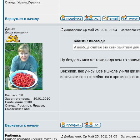
Откуда: Умань,Украина
Вернуться к началу
Даная
Добавлено: Ср Май 25, 2011 08:04
Заголовок с
Душа компании
Radist57 писал(а):
А вообще считаю эти сети занятием для 
Ну бездельникм же тоже надо чем-то заним
_________________
Век живи, век учись. Все в школе учили фи
источники волн колеблятся в противофазах.
Возраст: 58
Зарегистрирован: 30.01.2010
Сообщения: 2109
Откуда: Россия, г. Ярцево,
Смоленская обл.
Вернуться к началу
Рыбешка
Добавлено: Ср Май 25, 2011 08:05
Заголовок с
Призер конкурса Лучшее фото DS