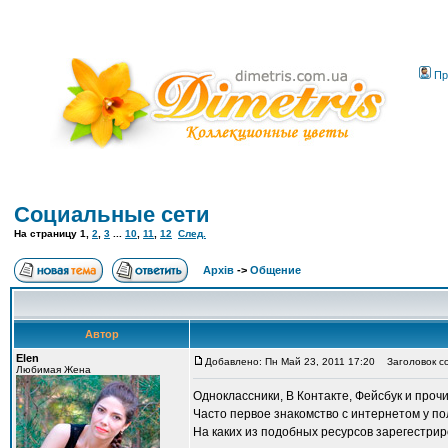
Пр
Социальные сети
На страницу
1
,
2
,
3
...
10
,
11
,
12
След.
Архів
->
Общение
Автор
Elen
Добавлено: Пн Май 23, 2011 17:20
Заголовок со
Любимая Жена
Одноклассники, В Контакте, Фейсбук и проч
Часто первое знакомство с интернетом у по
На каких из подобных ресурсов зарегестрир