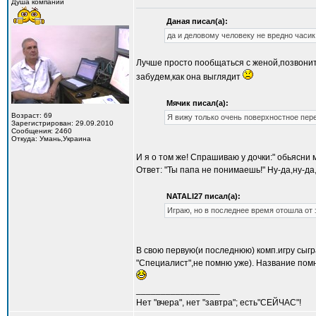
Душа компании
Даная писал(а):
да и деловому человеку не вредно часи
Лучше просто пообщаться с женой,позвонить
забудем,как она выглядит
Мячик писал(а):
Возраст: 69
Я вижу только очень поверхностное пер
Зарегистрирован: 29.09.2010
Сообщения: 2460
Откуда: Умань,Украина
И я о том же! Спрашиваю у дочки:" обьясни 
Ответ: "Ты папа не понимаешь!" Ну-да,ну-да
NATALI27 писал(а):
Играю, но в последнее время отошла от 
В свою первую(и последнюю) комп.игру сыгр
"Специалист",не помню уже). Название помн
_________________
Нет "вчера", нет "завтра"; есть"СЕЙЧАС"!