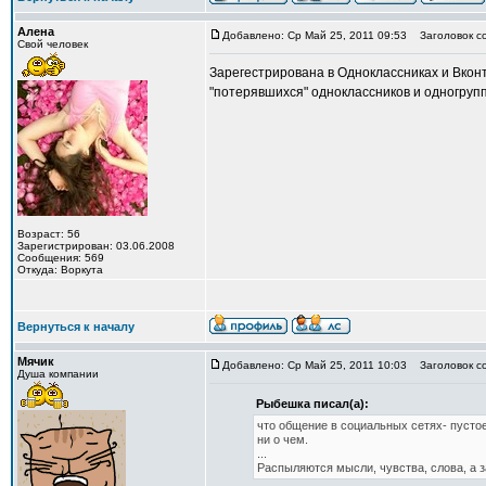
Алена
Добавлено: Ср Май 25, 2011 09:53
Заголовок с
Свой человек
Зарегестрирована в Одноклассниках и Вконт
"потерявшихся" одноклассников и одногрупп
Возраст: 56
Зарегистрирован: 03.06.2008
Сообщения: 569
Откуда: Воркута
Вернуться к началу
Мячик
Добавлено: Ср Май 25, 2011 10:03
Заголовок с
Душа компании
Рыбешка писал(а):
что общение в социальных сетях- пусто
ни о чем.
...
Распыляются мысли, чувства, слова, а з