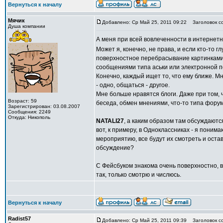
Вернуться к началу
Мячик
Добавлено: Ср Май 25, 2011 09:22
Заголовок с
Душа компании
А меня при всей вовлеченности в интернет
Может я, конечно, не права, и если кто-то г
поверхностное перебрасывание картинками 
сообщениями типа аськи или электронной п
Конечно, каждый ищет то, что ему ближе. М
- одно, общаться - другое.
Мне больше нравятся блоги. Даже при том, ч
Возраст: 59
беседа, обмен мнениями, что-то типа фору
Зарегистрирован: 03.08.2007
Сообщения: 2249
Откуда: Никополь
NATALI27
, а каким образом там обсуждаютс
вот, к примеру, в Одноклассниках - я поним
мероприятию, все будут их смотреть и ост
обсуждение?
С Фейсбуком знакома очень поверхностно, 
так, только смотрю и числюсь.
Вернуться к началу
Radist57
Добавлено: Ср Май 25, 2011 09:39
Заголовок с