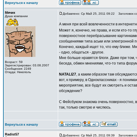
Вернуться к началу
Мячик
Добавлено: Ср Май 25, 2011 09:22
Заголовок с
Душа компании
А меня при всей вовлеченности в интернет
Может я, конечно, не права, и если кто-то г
поверхностное перебрасывание картинками 
сообщениями типа аськи или электронной п
Конечно, каждый ищет то, что ему ближе. М
- одно, общаться - другое.
Мне больше нравятся блоги. Даже при том, ч
Возраст: 59
беседа, обмен мнениями, что-то типа фору
Зарегистрирован: 03.08.2007
Сообщения: 2249
Откуда: Никополь
NATALI27
, а каким образом там обсуждаютс
вот, к примеру, в Одноклассниках - я поним
мероприятию, все будут их смотреть и ост
обсуждение?
С Фейсбуком знакома очень поверхностно, 
так, только смотрю и числюсь.
Вернуться к началу
Radist57
Добавлено: Ср Май 25, 2011 09:39
Заголовок с