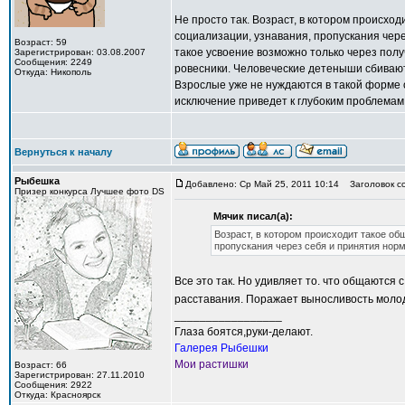
Не просто так. Возраст, в котором происхо
социализации, узнавания, пропускания чере
Возраст: 59
такое усвоение возможно только через по
Зарегистрирован: 03.08.2007
Сообщения: 2249
ровесники. Человеческие детеныши сбиваютс
Откуда: Никополь
Взрослые уже не нуждаются в такой форме о
исключение приведет к глубоким проблемам 
Вернуться к началу
Рыбешка
Добавлено: Ср Май 25, 2011 10:14
Заголовок с
Призер конкурса Лучшее фото DS
Мячик писал(а):
Возраст, в котором происходит такое о
пропускания через себя и принятия нор
Все это так. Но удивляет то. что общаются 
расставания. Поражает выносливость моло
_________________
Глаза боятся,руки-делают.
Галерея Рыбешки
Мои растишки
Возраст: 66
Зарегистрирован: 27.11.2010
Сообщения: 2922
Откуда: Красноярск