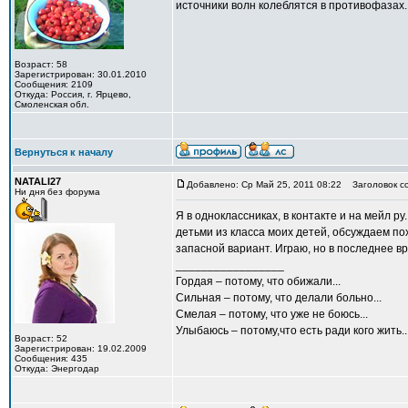
источники волн колеблятся в противофазах.
Возраст: 58
Зарегистрирован: 30.01.2010
Сообщения: 2109
Откуда: Россия, г. Ярцево,
Смоленская обл.
Вернуться к началу
NATALI27
Добавлено: Ср Май 25, 2011 08:22
Заголовок с
Ни дня без форума
Я в одноклассниках, в контакте и на мейл р
детьми из класса моих детей, обсуждаем по
запасной вариант. Играю, но в последнее вр
_________________
Гордая – потому, что обижали...
Сильная – потому, что делали больно...
Смелая – потому, что уже не боюсь...
Улыбаюсь – потому,что есть ради кого жить..
Возраст: 52
Зарегистрирован: 19.02.2009
Сообщения: 435
Откуда: Энергодар