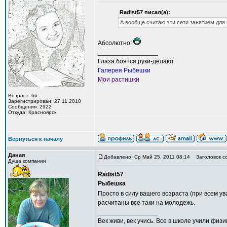
Radist57 писал(а):
А вообще считаю эти сети занятием для 
Абсолютно!
_________________
Глаза боятся,руки-делают.
Галерея Рыбешки
Мои растишки
Возраст: 66
Зарегистрирован: 27.11.2010
Сообщения: 2922
Откуда: Красноярск
Вернуться к началу
Даная
Добавлено: Ср Май 25, 2011 08:14
Заголовок с
Душа компании
Radist57
Рыбешка
Просто в силу вашего возраста (при всем у
расчитаны все таки на молодежь.
_________________
Век живи, век учись. Все в школе учили фи