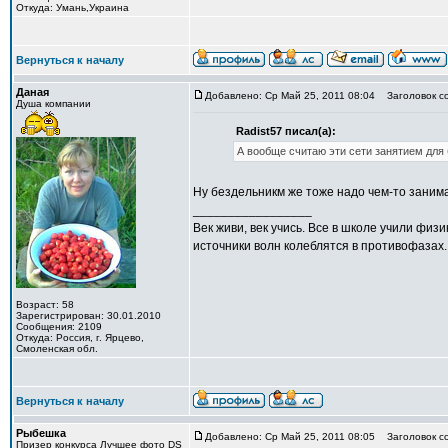
Откуда: Умань,Украина
Вернуться к началу
Даная
Добавлено: Ср Май 25, 2011 08:04
Заголовок с
Душа компании
Radist57 писал(а):
А вообще считаю эти сети занятием для 
Ну бездельникм же тоже надо чем-то заним
_________________
Век живи, век учись. Все в школе учили фи
источники волн колеблятся в противофазах.
Возраст: 58
Зарегистрирован: 30.01.2010
Сообщения: 2109
Откуда: Россия, г. Ярцево,
Смоленская обл.
Вернуться к началу
Рыбешка
Добавлено: Ср Май 25, 2011 08:05
Заголовок с
Призер конкурса Лучшее фото DS