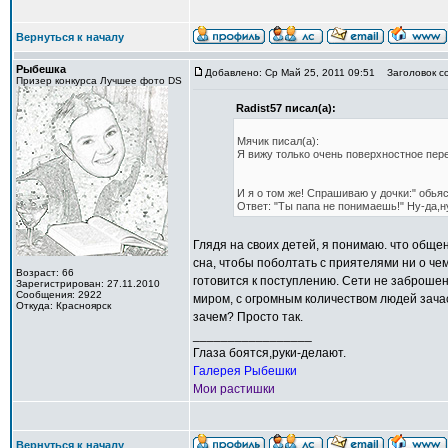
Вернуться к началу
Рыбешка
Добавлено: Ср Май 25, 2011 09:51
Заголовок с
Призер конкурса Лучшее фото DS
Radist57 писал(а):
Мячик писал(а):
Я вижу только очень поверхностное пер
И я о том же! Спрашиваю у дочки:" обья
Ответ: "Ты папа не понимаешь!" Ну-да,н
Глядя на своих детей, я понимаю. что общ
сна, чтобы поболтать с приятелями ни о чем
Возраст: 66
готовится к поступлению. Сети не заброшен
Зарегистрирован: 27.11.2010
Сообщения: 2922
миром, с огромным количеством людей зачас
Откуда: Красноярск
зачем? Просто так.
_________________
Глаза боятся,руки-делают.
Галерея Рыбешки
Мои растишки
Вернуться к началу