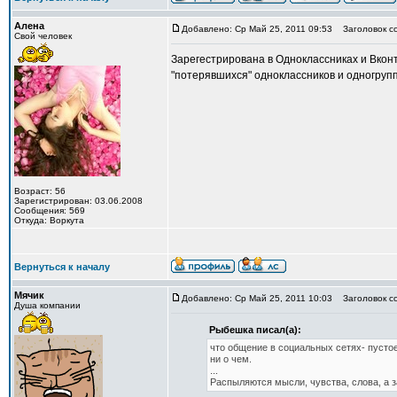
Алена
Добавлено: Ср Май 25, 2011 09:53
Заголовок с
Свой человек
Зарегестрирована в Одноклассниках и Вконт
"потерявшихся" одноклассников и одногрупп
Возраст: 56
Зарегистрирован: 03.06.2008
Сообщения: 569
Откуда: Воркута
Вернуться к началу
Мячик
Добавлено: Ср Май 25, 2011 10:03
Заголовок с
Душа компании
Рыбешка писал(а):
что общение в социальных сетях- пусто
ни о чем.
...
Распыляются мысли, чувства, слова, а з