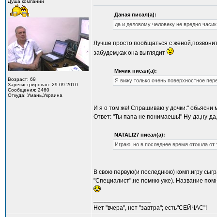
Душа компании
Даная писал(а):
да и деловому человеку не вредно часи
Лучше просто пообщаться с женой,позвонить
забудем,как она выглядит
Мячик писал(а):
Возраст: 69
Я вижу только очень поверхностное пер
Зарегистрирован: 29.09.2010
Сообщения: 2460
Откуда: Умань,Украина
И я о том же! Спрашиваю у дочки:" обьясни 
Ответ: "Ты папа не понимаешь!" Ну-да,ну-да
NATALI27 писал(а):
Играю, но в последнее время отошла от 
В свою первую(и последнюю) комп.игру сыгр
"Специалист",не помню уже). Название помн
_________________
Нет "вчера", нет "завтра"; есть"СЕЙЧАС"!