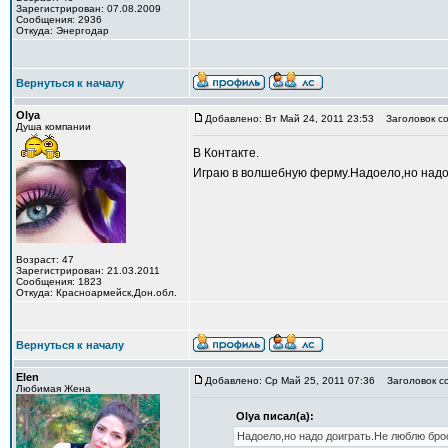
Зарегистрирован: 07.08.2009
Сообщения: 2936
Откуда: Энергодар
Вернуться к началу
Olya
Добавлено: Вт Май 24, 2011 23:53
Заголовок со
Душа компании
В Контакте.
Играю в волшебную ферму.Надоело,но надо
Возраст: 47
Зарегистрирован: 21.03.2011
Сообщения: 1823
Откуда: Красноармейск,Дон.обл.
Вернуться к началу
Elen
Добавлено: Ср Май 25, 2011 07:36
Заголовок с
Любимая Жена
Olya писал(а):
Надоело,но надо доиграть.Не люблю бро