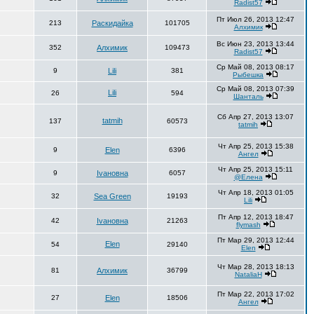
Radist57
Пт Июл 26, 2013 12:47
213
Раскидайка
101705
Алхимик
Вс Июн 23, 2013 13:44
352
Алхимик
109473
Radist57
Ср Май 08, 2013 08:17
9
Lili
381
Рыбешка
Ср Май 08, 2013 07:39
Lili
26
594
Шанталь
Сб Апр 27, 2013 13:07
tatmih
137
60573
tatmih
Чт Апр 25, 2013 15:38
9
Elen
6396
Ангел
Чт Апр 25, 2013 15:11
9
Ivaновна
6057
@Елена
Чт Апр 18, 2013 01:05
32
Sea Green
19193
Lili
Пт Апр 12, 2013 18:47
42
Ivaновна
21263
flymash
Пт Мар 29, 2013 12:44
Elen
54
29140
Elen
Чт Мар 28, 2013 18:13
81
Алхимик
36799
NataliaH
Пт Мар 22, 2013 17:02
27
Elen
18506
Ангел