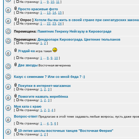
[
На страницу:
1
...
9
,
10
,
11
]
Просто красивые фото
[
На страницу:
1
...
13
,
14
,
15
]
[ Опрос ]
Хотели бы вы жить в своей стране при сингапурских закона
[
На страницу:
1
...
22
,
23
,
24
]
Перемещена:
Памятник Генриху Нейгаузу в Кировограде
Перемещена:
Дендропарк Кировограда. Цветение тюльпанов
[
На страницу:
1
,
2
]
Угадай-ка
игра такая
[
На страницу:
1
...
8
,
9
,
10
]
Две звезды
Восточная вечеринка
Казус с семенами ? Или со мной беда ? :)
Покупки в интернет-магазинах
[
На страницу:
1
,
2
,
3
]
Помогите назвать жеребёнка
[
На страницу:
1
,
2
,
3
]
Моя хата с краю
[
На страницу:
1
,
2
,
3
,
4
]
Вопрос-ответ
Предлагаю в этой теме задавать любые вопросы, пусть даже прово
[
На страницу:
1
...
4
,
5
,
6
]
10-летие школы восточных танцев "Восточная Феерия"
[
На страницу:
1
,
2
]