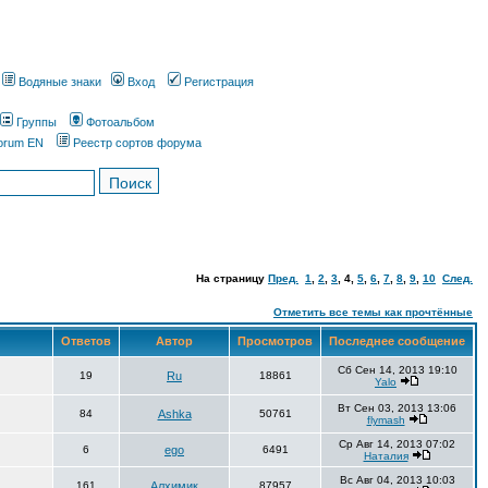
Водяные знаки
Вход
Регистрация
Группы
Фотоальбом
orum EN
Реестр сортов форума
На страницу
Пред.
1
,
2
,
3
,
4
,
5
,
6
,
7
,
8
,
9
,
10
След.
Отметить все темы как прочтённые
Ответов
Автор
Просмотров
Последнее сообщение
Сб Сен 14, 2013 19:10
19
Ru
18861
Yalo
Вт Сен 03, 2013 13:06
84
Ashka
50761
flymash
Ср Авг 14, 2013 07:02
6
ego
6491
Наталия
Вс Авг 04, 2013 10:03
161
Алхимик
87957