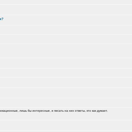
х?
кационные, лишь бы интересные, и писать на них ответы, кто как думает.