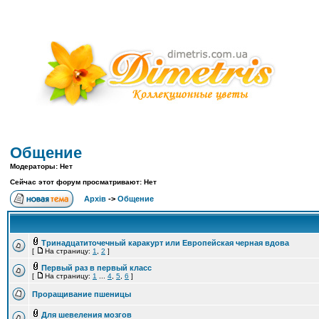
Общение
Модераторы: Нет
Сейчас этот форум просматривают: Нет
Архів
->
Общение
Тринадцатиточечный каракурт или Европейская черная вдова
[
На страницу:
1
,
2
]
Первый раз в первый класс
[
На страницу:
1
...
4
,
5
,
6
]
Проращивание пшеницы
Для шевеления мозгов