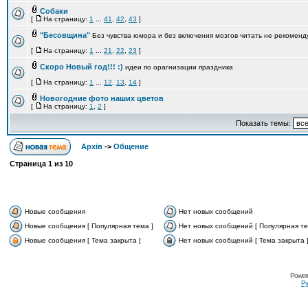
Собаки
[
На страницу:
1
...
41
,
42
,
43
]
"Бесовщина"
Без чувства юмора и без включения мозгов читать не рекоменд
[
На страницу:
1
...
21
,
22
,
23
]
Скоро Новый год!!! :)
идеи по орагнизации праздника
[
На страницу:
1
...
12
,
13
,
14
]
Новогодние фото наших цветов
[
На страницу:
1
,
2
]
Показать темы:
Архів
->
Общение
Страница
1
из
10
Новые сообщения
Нет новых сообщений
Новые сообщения [ Популярная тема ]
Нет новых сообщений [ Популярная те
Новые сообщения [ Тема закрыта ]
Нет новых сообщений [ Тема закрыта 
Power
Ру