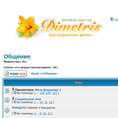
Пр
Общение
Модераторы: Нет
Сейчас этот форум просматривают: Нет
Архів
->
Общение
Темы
Прилеплена:
Фото форумчан :)
[
На страницу:
1
...
135
,
136
,
137
]
Социальные сети
[
На страницу:
1
...
10
,
11
,
12
]
Анекдоты.
Свежие и бородатые.
[
На страницу:
1
...
9
,
10
,
11
]