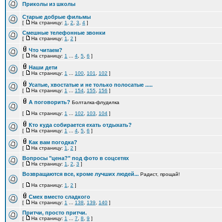
Приколы из школы
Старые добрые фильмы
[
На страницу:
1
,
2
,
3
,
4
]
Смешные телефонные звонки
[
На страницу:
1
,
2
]
Что читаем?
[
На страницу:
1
...
4
,
5
,
6
]
Наши дети
[
На страницу:
1
...
100
,
101
,
102
]
Усатые, хвостатые и не только полосатые .....
[
На страницу:
1
...
154
,
155
,
156
]
А поговорить?
Болталка-флудилка
[
На страницу:
1
...
102
,
103
,
104
]
Кто куда собирается ехать отдыхать?
[
На страницу:
1
...
4
,
5
,
6
]
Как вам погодка?
[
На страницу:
1
,
2
]
Вопросы "цена?" под фото в соцсетях
[
На страницу:
1
,
2
,
3
]
Возвращаются все, кроме лучших людей...
Радист, прощай!
[
На страницу:
1
,
2
]
Смех вместо сладкого
[
На страницу:
1
...
138
,
139
,
140
]
Притчи, просто притчи.
[
На страницу:
1
...
7
,
8
,
9
]