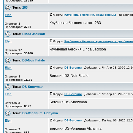
Просмотров:
23535
Тема:
283
Elen
Форум:
Клубневые бегонии, наши сеянцы
Добавлено
Клубневая бегония-гигант 283
Ответов:
3
Просмотров:
3731
Тема:
Linda Jackson
Elen
Форум:
Клубневые бегонии, красивоцветущие бегон
клубневая бегония Linda Jackson
Ответов:
17
Просмотров:
35700
Тема:
DS-Noir Fatale
Elen
Форум:
DS-Бегонии
Добавлено: Чт Апр 23, 2026 12:
Бегония DS-Noir Fatale
Ответов:
3
Просмотров:
11189
Тема:
DS-Snowman
Elen
Форум:
DS-Бегонии
Добавлено: Чт Апр 16, 2026 19:
Бегония DS-Snowman
Ответов:
3
Просмотров:
8927
Тема:
DS-Venenum Alchymia
Elen
Форум:
DS-Бегонии
Добавлено: Пн Апр 06, 2026 12:
Бегония DS-Venenum Alchymia
Ответов:
2
Просмотров:
887