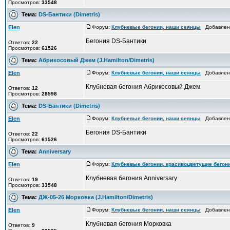
Просмотров:
33548
Тема:
DS-Бантики (Dimetris)
Elen
Форум:
Клубневые бегонии, наши сеянцы
Добавлено
Бегония DS-Бантики
Ответов:
22
Просмотров:
61526
Тема:
Абрикосовый Джем (J.Hamilton/Dimetris)
Elen
Форум:
Клубневые бегонии, наши сеянцы
Добавлено
Клубневая бегония Абрикосовый Джем
Ответов:
12
Просмотров:
28598
Тема:
DS-Бантики (Dimetris)
Elen
Форум:
Клубневые бегонии, наши сеянцы
Добавлено
Бегония DS-Бантики
Ответов:
22
Просмотров:
61526
Тема:
Anniversary
Elen
Форум:
Клубневые бегонии, красивоцветущие бегон
Клубневая бегония Anniversary
Ответов:
19
Просмотров:
33548
Тема:
ДЖ-05-26 Морковка (J.Hamilton/Dimetris)
Elen
Форум:
Клубневые бегонии, наши сеянцы
Добавлено
Клубневая бегония Морковка
Ответов:
9