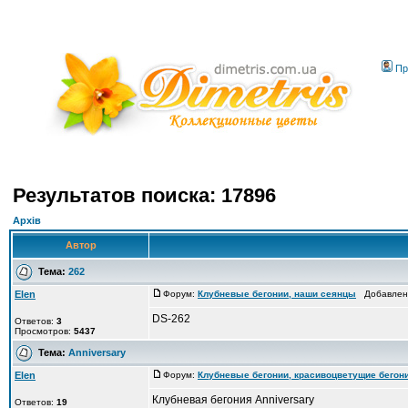
Пр
Результатов поиска: 17896
Архів
Автор
Тема:
262
Elen
Форум:
Клубневые бегонии, наши сеянцы
Добавлено
DS-262
Ответов:
3
Просмотров:
5437
Тема:
Anniversary
Elen
Форум:
Клубневые бегонии, красивоцветущие бегон
Клубневая бегония Anniversary
Ответов:
19