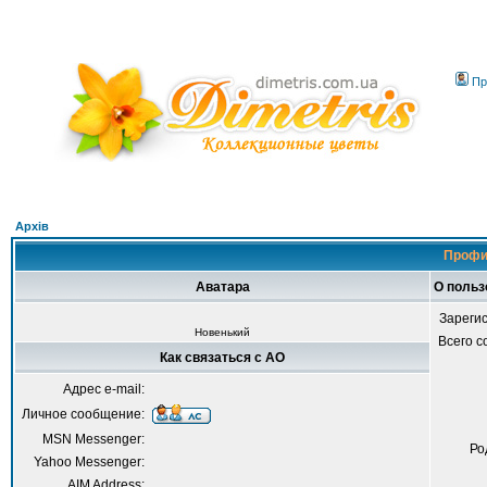
Пр
Архів
Профи
Аватара
О польз
Зареги
Новенький
Всего 
Как связаться с AO
Адрес e-mail:
Личное сообщение:
MSN Messenger:
Ро
Yahoo Messenger:
AIM Address: