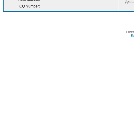
День
ICQ Number:
Power
Ру