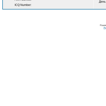
День
ICQ Number:
Power
Ру