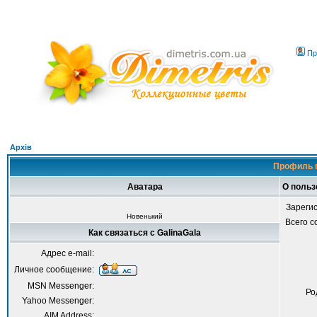
Пр
Архів
Профиль п
Аватара
О польз
Зареги
Новенький
Всего 
Как связаться с GalinaGala
Адрес e-mail:
Личное сообщение:
MSN Messenger:
Ро
Yahoo Messenger:
AIM Address: