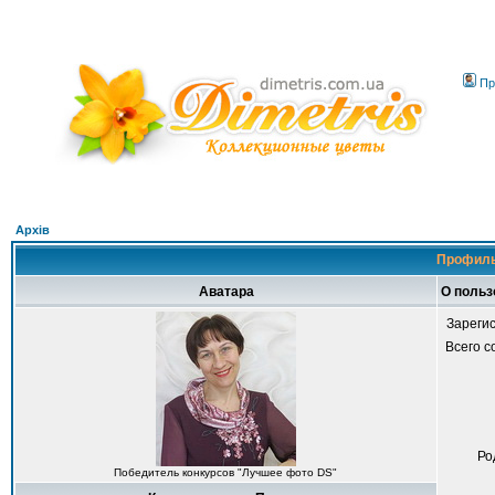
Пр
Архів
Профиль
Аватара
О польз
Зареги
Всего 
Ро
Победитель конкурсов "Лучшее фото DS"