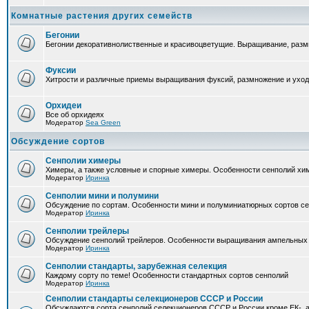
Комнатные растения других семейств
Бегонии
Бегонии декоративнолиственные и красивоцветущие. Выращивание, размн
Фуксии
Хитрости и различные приемы выращивания фуксий, размножение и уход
Орхидеи
Все об орхидеях
Модератор
Sea Green
Обсуждение сортов
Сенполии химеры
Химеры, а также условные и спорные химеры. Особенности сенполий хи
Модератор
Иринка
Сенполии мини и полумини
Обсуждение по сортам. Особенности мини и полуминиатюрных сортов с
Модератор
Иринка
Сенполии трейлеры
Обсуждение сенполий трейлеров. Особенности выращивания ампельных
Модератор
Иринка
Сенполии стандарты, зарубежная селекция
Каждому сорту по теме! Особенности стандартных сортов сенполий
Модератор
Иринка
Сенполии стандарты селекционеров СССР и России
Обсуждаются сорта сенполий селекционеров СССР и России кроме ЕК-, а