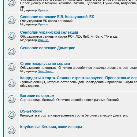
Селекционеры: Макуни, Архипов, Каткин, Щербаков, Пуминова, Андреева,
др.
Модератор
Иринка
Сенполии селекции Е.В. Коршуновой, ЕК
Обсуждаются ЕК-сорта сенполий.
Модератор
Иринка
Сенполии украинской селекции
Обсуждаются сеянцы и сорта РС-, ЛЕ-, ЛиК, К-, Ват-, TV- и т.д.
Модератор
Иринка
Сенполии селекции Диметрис
Стрептокарпусы по сортам
Обсуждение по сортам. Отличия и особенности каждого сорта стрептокар
Модератор
Sea Green
Кандидаты в сорта. Сеянцы стрептокарпусов. Проверенные со
Лучшие сеянцы, которые оставлены для наблюдения и проверки. Сорта с
обсуждение.
Бегонии по сортам
Сорта и виды бегоний. Отличия и особенности разных бегоний.
DS-Бегонии
Кандидаты в сорта и проверенные сорта бегоний селекции Диметрис
Клубневые бегонии, наши сеянцы