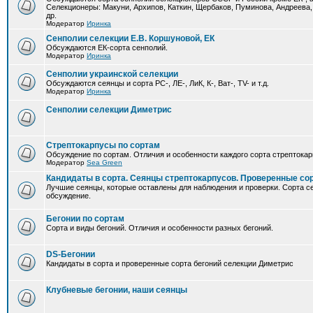
Селекционеры: Макуни, Архипов, Каткин, Щербаков, Пуминова, Андреева,
др.
Модератор
Иринка
Сенполии селекции Е.В. Коршуновой, ЕК
Обсуждаются ЕК-сорта сенполий.
Модератор
Иринка
Сенполии украинской селекции
Обсуждаются сеянцы и сорта РС-, ЛЕ-, ЛиК, К-, Ват-, TV- и т.д.
Модератор
Иринка
Сенполии селекции Диметрис
Стрептокарпусы по сортам
Обсуждение по сортам. Отличия и особенности каждого сорта стрептокар
Модератор
Sea Green
Кандидаты в сорта. Сеянцы стрептокарпусов. Проверенные со
Лучшие сеянцы, которые оставлены для наблюдения и проверки. Сорта с
обсуждение.
Бегонии по сортам
Сорта и виды бегоний. Отличия и особенности разных бегоний.
DS-Бегонии
Кандидаты в сорта и проверенные сорта бегоний селекции Диметрис
Клубневые бегонии, наши сеянцы