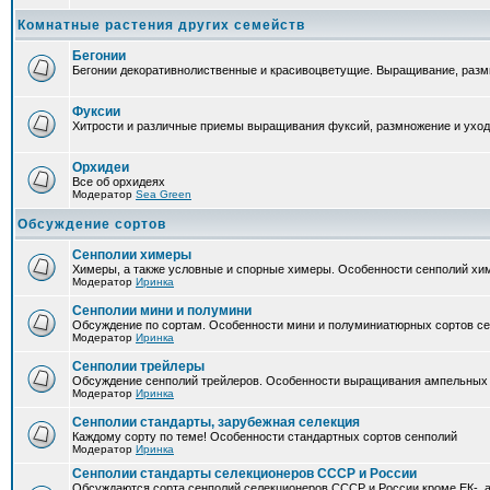
Комнатные растения других семейств
Бегонии
Бегонии декоративнолиственные и красивоцветущие. Выращивание, размн
Фуксии
Хитрости и различные приемы выращивания фуксий, размножение и уход
Орхидеи
Все об орхидеях
Модератор
Sea Green
Обсуждение сортов
Сенполии химеры
Химеры, а также условные и спорные химеры. Особенности сенполий хи
Модератор
Иринка
Сенполии мини и полумини
Обсуждение по сортам. Особенности мини и полуминиатюрных сортов с
Модератор
Иринка
Сенполии трейлеры
Обсуждение сенполий трейлеров. Особенности выращивания ампельных
Модератор
Иринка
Сенполии стандарты, зарубежная селекция
Каждому сорту по теме! Особенности стандартных сортов сенполий
Модератор
Иринка
Сенполии стандарты селекционеров СССР и России
Обсуждаются сорта сенполий селекционеров СССР и России кроме ЕК-, а