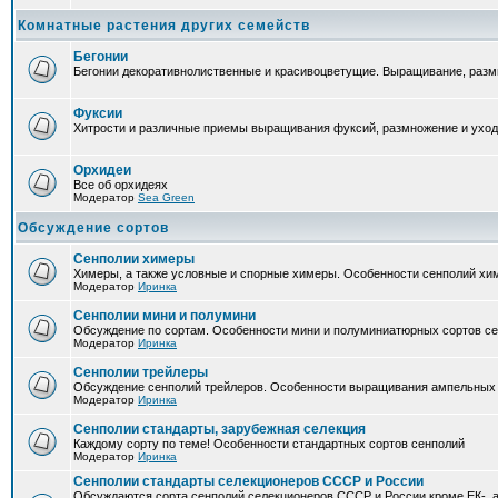
Комнатные растения других семейств
Бегонии
Бегонии декоративнолиственные и красивоцветущие. Выращивание, размн
Фуксии
Хитрости и различные приемы выращивания фуксий, размножение и уход
Орхидеи
Все об орхидеях
Модератор
Sea Green
Обсуждение сортов
Сенполии химеры
Химеры, а также условные и спорные химеры. Особенности сенполий хи
Модератор
Иринка
Сенполии мини и полумини
Обсуждение по сортам. Особенности мини и полуминиатюрных сортов с
Модератор
Иринка
Сенполии трейлеры
Обсуждение сенполий трейлеров. Особенности выращивания ампельных
Модератор
Иринка
Сенполии стандарты, зарубежная селекция
Каждому сорту по теме! Особенности стандартных сортов сенполий
Модератор
Иринка
Сенполии стандарты селекционеров СССР и России
Обсуждаются сорта сенполий селекционеров СССР и России кроме ЕК-, а