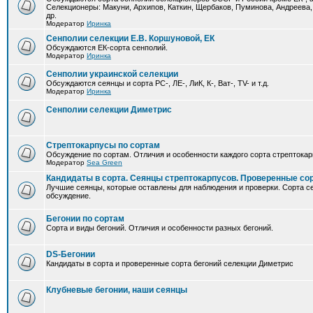
Селекционеры: Макуни, Архипов, Каткин, Щербаков, Пуминова, Андреева,
др.
Модератор
Иринка
Сенполии селекции Е.В. Коршуновой, ЕК
Обсуждаются ЕК-сорта сенполий.
Модератор
Иринка
Сенполии украинской селекции
Обсуждаются сеянцы и сорта РС-, ЛЕ-, ЛиК, К-, Ват-, TV- и т.д.
Модератор
Иринка
Сенполии селекции Диметрис
Стрептокарпусы по сортам
Обсуждение по сортам. Отличия и особенности каждого сорта стрептокар
Модератор
Sea Green
Кандидаты в сорта. Сеянцы стрептокарпусов. Проверенные со
Лучшие сеянцы, которые оставлены для наблюдения и проверки. Сорта с
обсуждение.
Бегонии по сортам
Сорта и виды бегоний. Отличия и особенности разных бегоний.
DS-Бегонии
Кандидаты в сорта и проверенные сорта бегоний селекции Диметрис
Клубневые бегонии, наши сеянцы