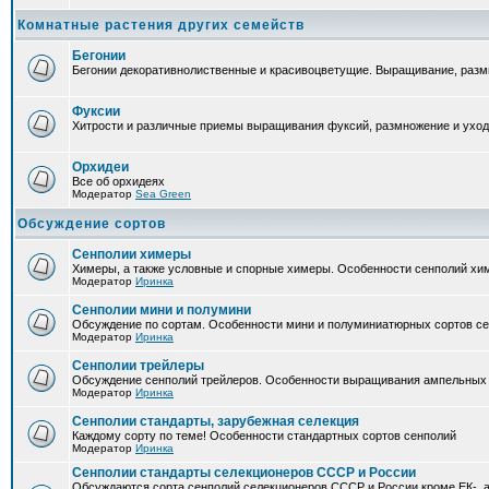
Комнатные растения других семейств
Бегонии
Бегонии декоративнолиственные и красивоцветущие. Выращивание, размн
Фуксии
Хитрости и различные приемы выращивания фуксий, размножение и уход
Орхидеи
Все об орхидеях
Модератор
Sea Green
Обсуждение сортов
Сенполии химеры
Химеры, а также условные и спорные химеры. Особенности сенполий хи
Модератор
Иринка
Сенполии мини и полумини
Обсуждение по сортам. Особенности мини и полуминиатюрных сортов с
Модератор
Иринка
Сенполии трейлеры
Обсуждение сенполий трейлеров. Особенности выращивания ампельных
Модератор
Иринка
Сенполии стандарты, зарубежная селекция
Каждому сорту по теме! Особенности стандартных сортов сенполий
Модератор
Иринка
Сенполии стандарты селекционеров СССР и России
Обсуждаются сорта сенполий селекционеров СССР и России кроме ЕК-, а