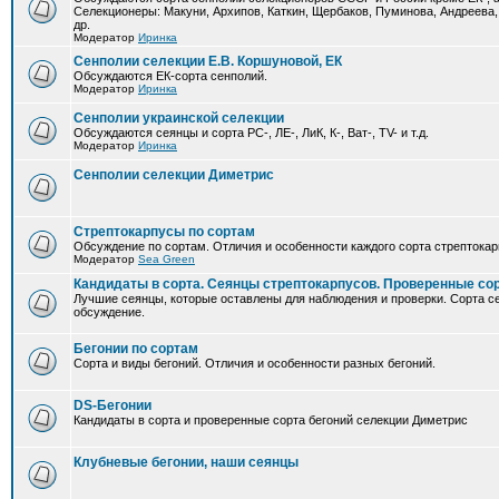
Селекционеры: Макуни, Архипов, Каткин, Щербаков, Пуминова, Андреева,
др.
Модератор
Иринка
Сенполии селекции Е.В. Коршуновой, ЕК
Обсуждаются ЕК-сорта сенполий.
Модератор
Иринка
Сенполии украинской селекции
Обсуждаются сеянцы и сорта РС-, ЛЕ-, ЛиК, К-, Ват-, TV- и т.д.
Модератор
Иринка
Сенполии селекции Диметрис
Стрептокарпусы по сортам
Обсуждение по сортам. Отличия и особенности каждого сорта стрептокар
Модератор
Sea Green
Кандидаты в сорта. Сеянцы стрептокарпусов. Проверенные со
Лучшие сеянцы, которые оставлены для наблюдения и проверки. Сорта с
обсуждение.
Бегонии по сортам
Сорта и виды бегоний. Отличия и особенности разных бегоний.
DS-Бегонии
Кандидаты в сорта и проверенные сорта бегоний селекции Диметрис
Клубневые бегонии, наши сеянцы