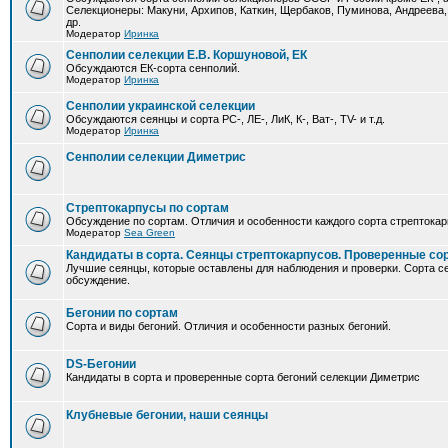
Селекционеры: Макуни, Архипов, Каткин, Щербаков, Пуминова, Андреева,
др.
Модератор
Иринка
Сенполии селекции Е.В. Коршуновой, ЕК
Обсуждаются ЕК-сорта сенполий.
Модератор
Иринка
Сенполии украинской селекции
Обсуждаются сеянцы и сорта РС-, ЛЕ-, ЛиК, К-, Ват-, TV- и т.д.
Модератор
Иринка
Сенполии селекции Диметрис
Стрептокарпусы по сортам
Обсуждение по сортам. Отличия и особенности каждого сорта стрептокар
Модератор
Sea Green
Кандидаты в сорта. Сеянцы стрептокарпусов. Проверенные со
Лучшие сеянцы, которые оставлены для наблюдения и проверки. Сорта с
обсуждение.
Бегонии по сортам
Сорта и виды бегоний. Отличия и особенности разных бегоний.
DS-Бегонии
Кандидаты в сорта и проверенные сорта бегоний селекции Диметрис
Клубневые бегонии, наши сеянцы