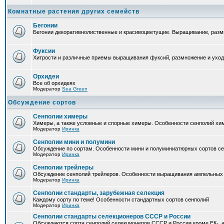
Комнатные растения других семейств
Бегонии
Бегонии декоративнолиственные и красивоцветущие. Выращивание, размн
Фуксии
Хитрости и различные приемы выращивания фуксий, размножение и уход
Орхидеи
Все об орхидеях
Модератор
Sea Green
Обсуждение сортов
Сенполии химеры
Химеры, а также условные и спорные химеры. Особенности сенполий хи
Модератор
Иринка
Сенполии мини и полумини
Обсуждение по сортам. Особенности мини и полуминиатюрных сортов с
Модератор
Иринка
Сенполии трейлеры
Обсуждение сенполий трейлеров. Особенности выращивания ампельных
Модератор
Иринка
Сенполии стандарты, зарубежная селекция
Каждому сорту по теме! Особенности стандартных сортов сенполий
Модератор
Иринка
Сенполии стандарты селекционеров СССР и России
Обсуждаются сорта сенполий селекционеров СССР и России кроме ЕК-, а