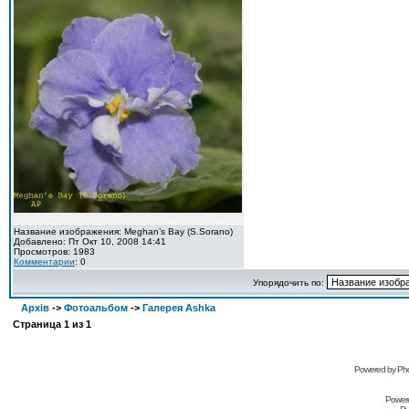
Название изображения: Meghan’s Bay (S.Sorano)
Добавлено: Пт Окт 10, 2008 14:41
Просмотров: 1983
Комментарии
: 0
Упорядочить по:
Архів
->
Фотоальбом
->
Галерея Ashka
Страница
1
из
1
Powered by Pho
Power