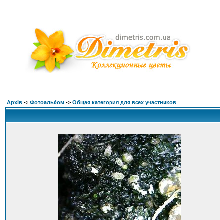
Архів
->
Фотоальбом
->
Общая категория для всех участников