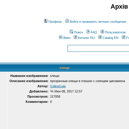
Архів
Профиль
Войти и проверить личные сообщения
Поиск
FAQ
Пользователи
Вики
Каталог RU
Catalog EN
F
клещи
Название изображения:
клещи
Описание изображения:
прозрачные клещи в плошке с сеянцем цикламена
Автор:
GalinaGala
Добавлено:
Чт Июн 08, 2017 12:57
Просмотров:
117058
Комментарии:
0